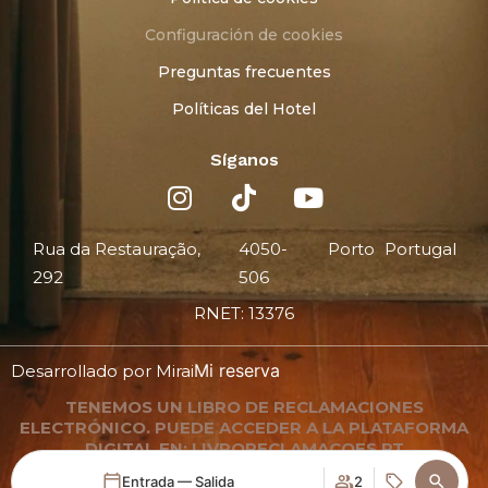
Configuración de cookies
Preguntas frecuentes
Políticas del Hotel
Síganos
Rua da Restauração,
4050-
Porto
Portugal
292
506
RNET: 13376
Mi reserva
Desarrollado por
Mirai
TENEMOS UN LIBRO DE RECLAMACIONES
ELECTRÓNICO. PUEDE ACCEDER A LA PLATAFORMA
DIGITAL EN: LIVRORECLAMACOES.PT
Entrada — Salida
2