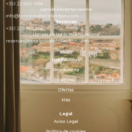
+351 22 600 1966
Llamada a la red fija nacional
info@torelprivatecollection.com
Reservas
+351 226 001 966
Llamada a la red de línea fija nacional
reservas@torelprivatecollection.com
Menú
Habitaciones
Restaurante
Destino
Ofertas
Más
Legal
Aviso Legal
Política de cookies