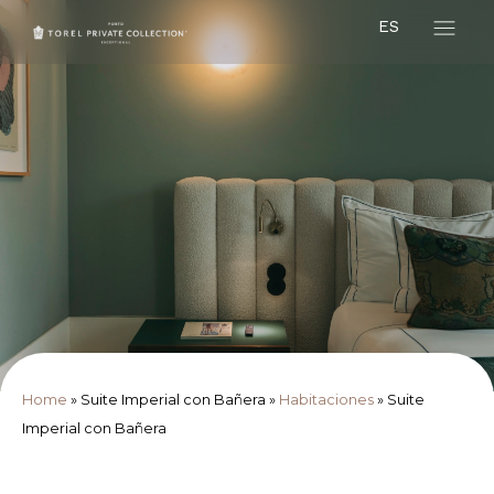
ES
Home
»
Suite Imperial con Bañera
»
Habitaciones
»
Suite
Imperial con Bañera