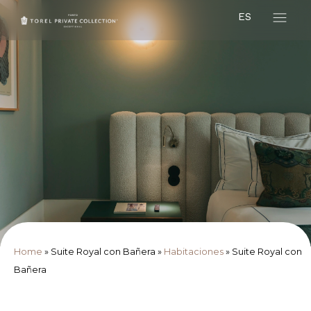
ES
Home
»
Suite Royal con Bañera
»
Habitaciones
»
Suite Royal con
Bañera