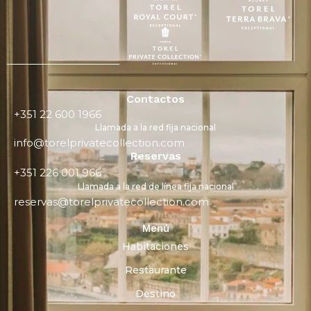
Contactos
+351 22 600 1966
Llamada a la red fija nacional
info@torelprivatecollection.com
Reservas
+351 226 001 966
Llamada a la red de línea fija nacional
reservas@torelprivatecollection.com
Menú
Habitaciones
Restaurante
Destino