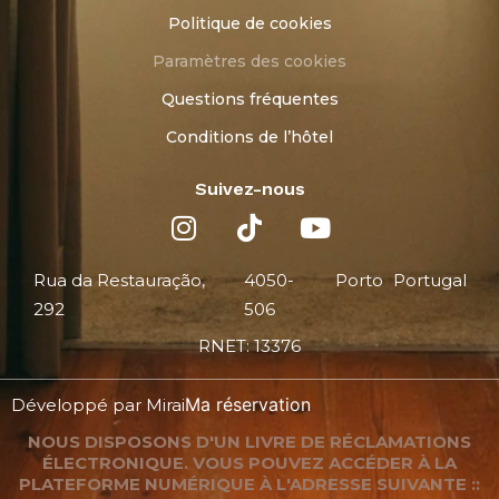
Politique de cookies
Paramètres des cookies
Questions fréquentes
Conditions de l’hôtel
Suivez-nous
Rua da Restauração,
4050-
Porto
Portugal
292
506
RNET: 13376
Ma réservation
Développé par
Mirai
NOUS DISPOSONS D'UN LIVRE DE RÉCLAMATIONS
ÉLECTRONIQUE. VOUS POUVEZ ACCÉDER À LA
PLATEFORME NUMÉRIQUE À L'ADRESSE SUIVANTE ::