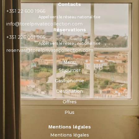
Contacts
+351 22 600 1966
Appel vers le réseau national fixe
info@torelprivatecollection.com
Réservations
+351 226 001 966
Appel vers le réseau national fixe
reservas@torelprivatecollection.com
Menu
Séjourner
Gastronomie
Destination
Offres
Plus
Mentions légales
Mentions légales