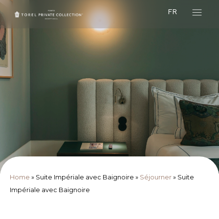
FR
Home
»
Suite Impériale avec Baignoire
»
Séjourner
»
Suite
Impériale avec Baignoire