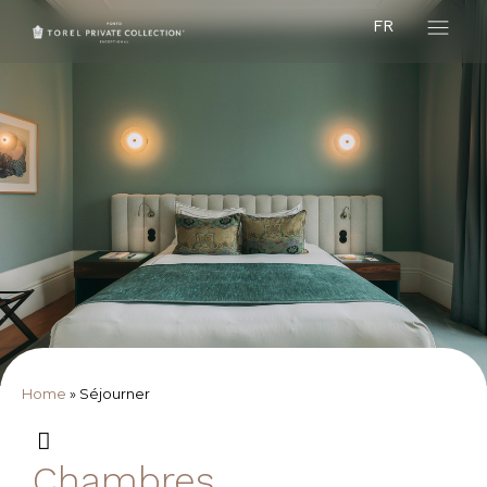
FR
Home
»
Séjourner
Chambres