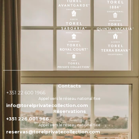
Contacts
+351 22 600 1966
Appel vers le réseau national fixe
info@torelprivatecollection.com
Réservations
+351 226 001 966
Appel vers le réseau national fixe
reservas@torelprivatecollection.com