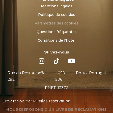
Mentions légales
Politique de cookies
Paramètres des cookies
Questions fréquentes
Conditions de l’hôtel
Suivez-nous
Rua da Restauração,
4050-
Porto
Portugal
292
506
RNET: 13376
Ma réservation
Développé par
Mirai
NOUS DISPOSONS D'UN LIVRE DE RÉCLAMATIONS