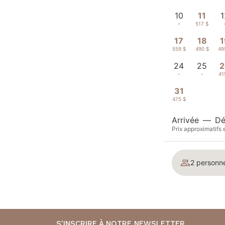
10
11
1
-
517 $
17
18
1
559 $
490 $
49
24
25
2
-
-
41
31
475 $
Arrivée
—
Dé
Prix approximatifs 
2 personn
S'INSCRIRE À NOTRE NEWSLETTER