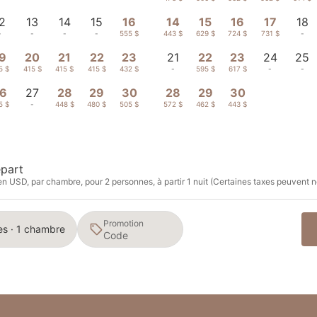
2
13
14
15
16
14
15
16
17
18
-
-
-
-
555 $
443 $
629 $
724 $
731 $
-
9
20
21
22
23
21
22
23
24
25
5 $
415 $
415 $
415 $
432 $
-
595 $
617 $
-
-
6
27
28
29
30
28
29
30
5 $
-
448 $
480 $
505 $
572 $
462 $
443 $
part
en USD, par chambre, pour 2 personnes, à partir 1 nuit (Certaines taxes peuvent n
Promotion
es · 1 chambre