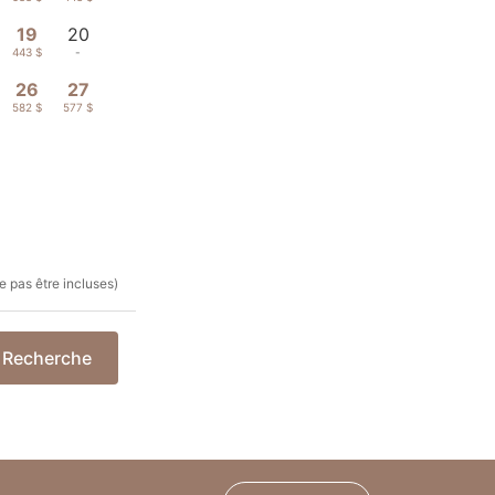
19
20
443 $
-
26
27
582 $
577 $
e pas être incluses)
Recherche