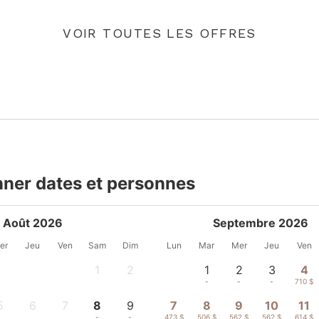
VOIR TOUTES LES OFFRES
nner dates et personnes
Août 2026
Septembre 2026
er
Jeu
Ven
Sam
Dim
Lun
Mar
Mer
Jeu
Ven
1
2
1
2
3
4
-
-
-
-
-
710 $
5
6
7
8
9
7
8
9
10
11
-
-
-
-
-
473 $
506 $
562 $
562 $
614 $