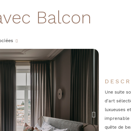
avec Balcon
ociées
DESCR
Une suite s
d'art sélect
luxueuses et
imprenable 
quête de bea