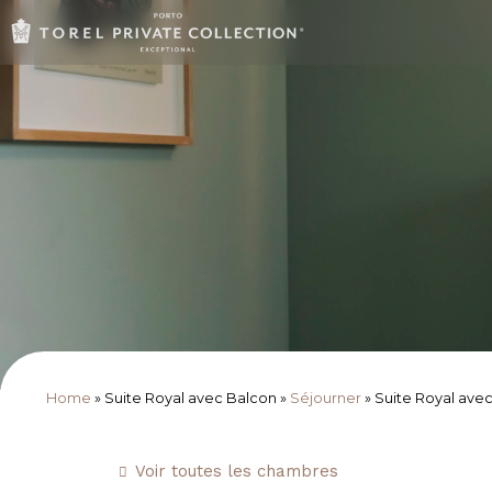
Home
»
Suite Royal avec Balcon
»
Séjourner
»
Suite Royal ave
Voir toutes les chambres