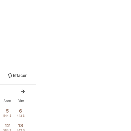
Effacer
Sam
Dim
5
6
544 $
443 $
12
13
588 $
443 $