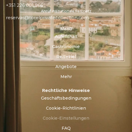
+351 226 001 966
Anruf ins nationale Festnetz
reservas@torelprivatecollection.com
Menü
Aufenthalt
Gastronomie
Reiseziel
Angebote
Mehr
Rechtliche Hinweise
Geschäftsbedingungen
Cookie-Richtlinien
Cookie-Einstellungen
FAQ