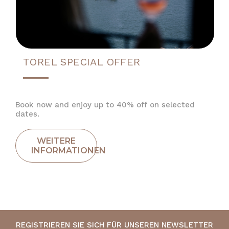
TOREL SPECIAL OFFER
Book now and enjoy up to 40% off on selected
dates.
REGISTRIEREN SIE SICH FÜR UNSEREN NEWSLETTER