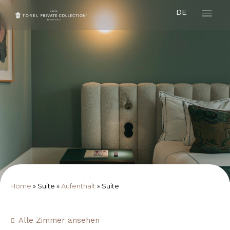
DE
Home
»
Suite
»
Aufenthalt
»
Suite
Alle Zimmer ansehen