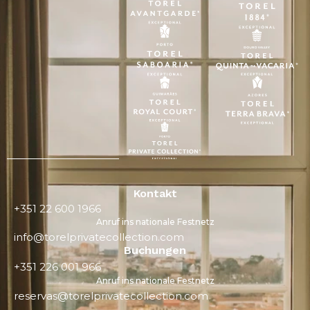
Kontakt
+351 22 600 1966
Anruf ins nationale Festnetz
info@torelprivatecollection.com
Buchungen
+351 226 001 966
Anruf ins nationale Festnetz
reservas@torelprivatecollection.com