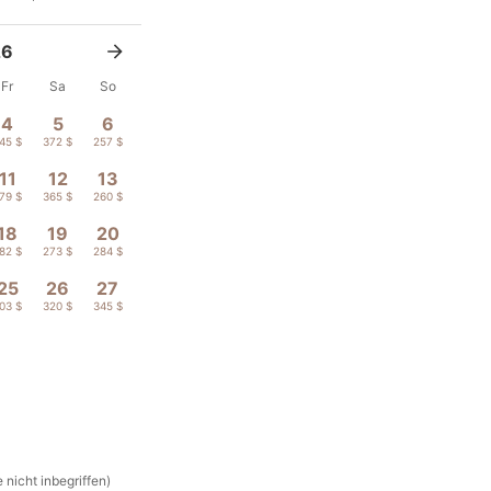
26
Fr
Sa
So
4
5
6
45 $
372 $
257 $
11
12
13
79 $
365 $
260 $
18
19
20
82 $
273 $
284 $
25
26
27
03 $
320 $
345 $
 nicht inbegriffen)