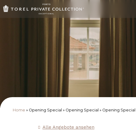
Home
»
Opening Special
»
Opening Special
»
Opening Special
Alle Angebote ansehen