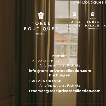
Torel Boutiques
i
Kontakt
+351 22 600 1966
Anruf ins nationale Festnetz
info@torelprivatecollection.com
Buchungen
+351 226 001 966
Anruf ins nationale Festnetz
reservas@torelprivatecollection.com