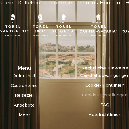
st eine Kollektion renommierter Luxus-Boutique-Ho
Menü
Rechtliche Hinweise
Geschäftsbedingunge
Aufenthalt
Cookie-Richtlinien
Gastronomie
Cookie-Einstellungen
Reiseziel
FAQ
Angebote
Hotelrichtlinien
Mehr