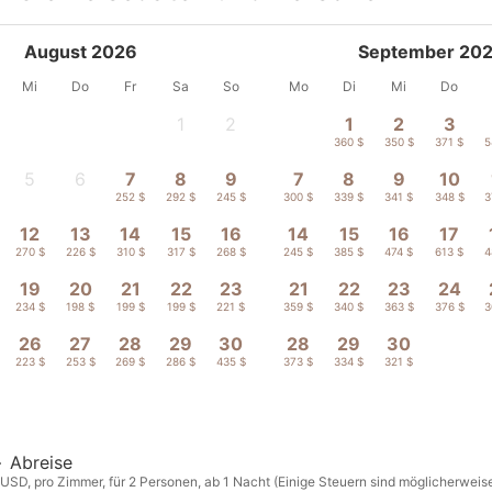
August 2026
September 20
Mi
Do
Fr
Sa
So
Mo
Di
Mi
Do
1
2
1
2
3
-
-
360 $
350 $
371 $
5
5
6
7
8
9
7
8
9
10
-
-
252 $
292 $
245 $
300 $
339 $
341 $
348 $
3
12
13
14
15
16
14
15
16
17
270 $
226 $
310 $
317 $
268 $
245 $
385 $
474 $
613 $
4
19
20
21
22
23
21
22
23
24
234 $
198 $
199 $
199 $
221 $
359 $
340 $
363 $
376 $
3
26
27
28
29
30
28
29
30
223 $
253 $
269 $
286 $
435 $
373 $
334 $
321 $
—
Abreise
 USD, pro Zimmer, für 2 Personen, ab 1 Nacht (Einige Steuern sind möglicherweise