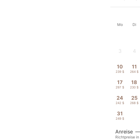
Mo
Di
3
4
-
-
10
11
239 $
264 $
17
18
297 $
230 $
24
25
242 $
268 $
31
249 $
Anreise
Richtpreise in