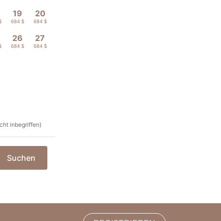
19
20
$
684 $
684 $
26
27
$
684 $
684 $
cht inbegriffen)
Suchen