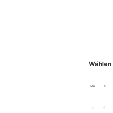
Wählen 
Mo
Di
3
4
-
-