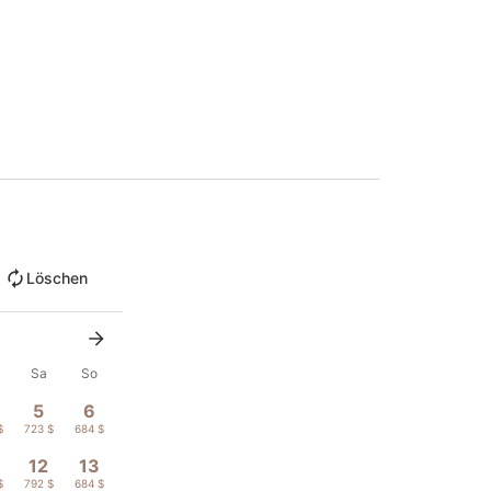
Löschen
Sa
So
5
6
$
723 $
684 $
12
13
$
792 $
684 $