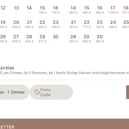
12
13
14
15
16
14
15
16
17
18
-
-
-
796 $
760 $
684 $
883 $
983 $
1.009 $
975 
19
20
21
22
23
21
22
23
24
25
656 $
656 $
656 $
656 $
656 $
803 $
777 $
790 $
806 $
684 
26
27
28
29
30
28
29
30
656 $
656 $
656 $
671 $
-
684 $
684 $
684 $
Abreise
D, pro Zimmer, für 2 Personen, ab 1 Nacht (Einige Steuern sind möglicherweise ni
Promo
en · 1 Zimmer
LETTER