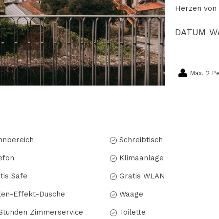
Herzen von 
DATUM W
Max. 2 P
nbereich
Schreibtisch
efon
Klimaanlage
tis Safe
Gratis WLAN
en-Effekt-Dusche
Waage
Stunden Zimmerservice
Toilette