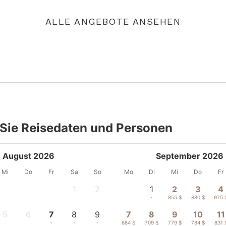
ALLE ANGEBOTE ANSEHEN
Sie Reisedaten und Personen
August 2026
September 2026
Mi
Do
Fr
Sa
So
Mo
Di
Mi
Do
Fr
1
2
1
2
3
4
-
-
-
855 $
880 $
975 
5
6
7
8
9
7
8
9
10
11
-
-
-
-
-
684 $
709 $
779 $
784 $
831 