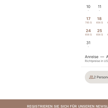
10
11
-
-
17
18
785 $
656 $
24
25
656 $
656 $
31
-
Anreise
—
Richtpreise in US
2 Person
REGISTRIEREN SIE SICH FÜR UNSEREN NEWS