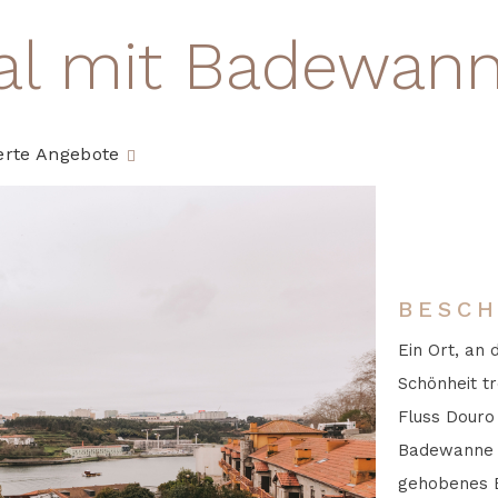
ial mit Badewan
erte Angebote
BESCH
Ein Ort, an 
Schönheit t
Fluss Douro
Badewanne u
gehobenes E