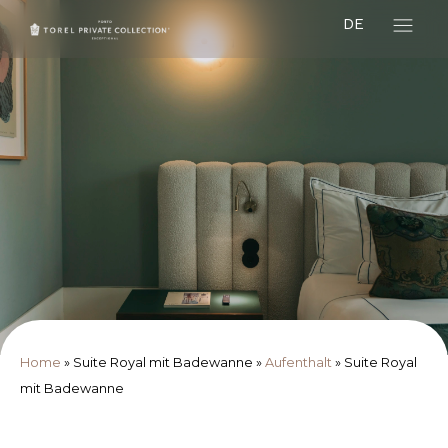
DE
Home
»
Suite Royal mit Badewanne
»
Aufenthalt
»
Suite Royal
mit Badewanne