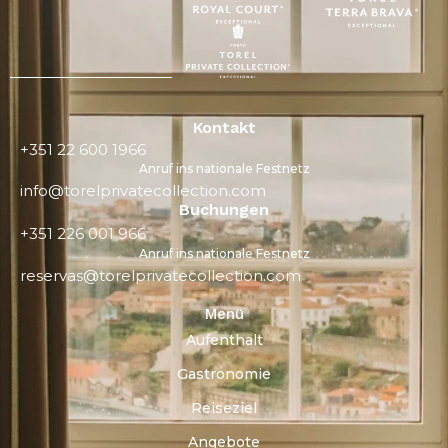
Kontakt
+351 22 600 1966
Anruf ins nationale Festnetz
info@torelprivatecollection.com
Buchungen
+351 226 001 966
Anruf ins nationale Festnetz
reservas@torelprivatecollection.com
Menü
Aufenthalt
Gastronomie
Reiseziel
Angebote