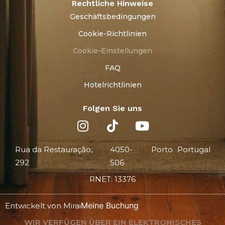
Rechtliche Hinweise
Geschäftsbedingungen
Cookie-Richtlinien
Cookie-Einstellungen
FAQ
Hotelrichtlinien
Folgen Sie uns
Rua da Restauração,
4050-
Porto
Portugal
292
506
RNET: 13376
Meine Buchung
Entwickelt von
Mirai
WIR VERFÜGEN ÜBER EIN ELEKTRONISCHES