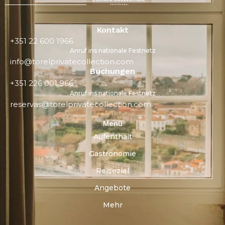
Kontakt
+351 22 600 1966
Anruf ins nationale Festnetz
info@torelprivatecollection.com
Buchungen
+351 226 001 966
Anruf ins nationale Festnetz
reservas@torelprivatecollection.com
Menü
Aufenthalt
Gastronomie
Reiseziel
Angebote
Mehr