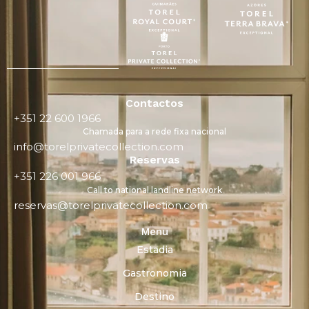
Contactos
+351 22 600 1966
Chamada para a rede fixa nacional
info@torelprivatecollection.com
Reservas
+351 226 001 966
Call to national landline network
reservas@torelprivatecollection.com
Menu
Estadia
Gastronomia
Destino