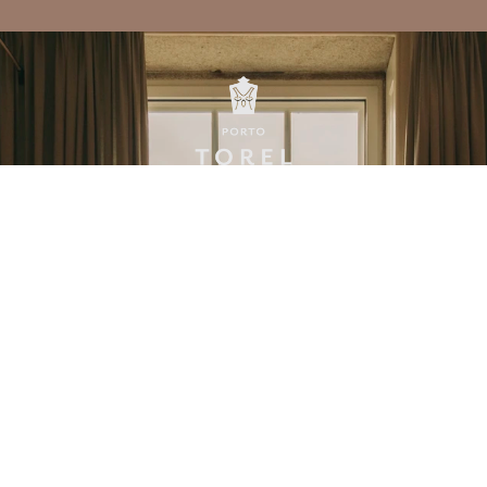
 uma coleção de prestigiados hotéis boutique de 
Menu
Legal