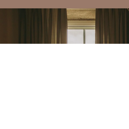
Torel Boutiques
é
Contactos