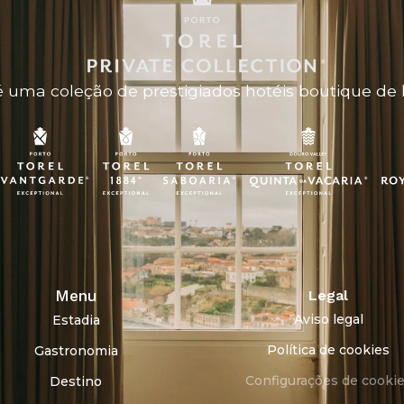
 uma coleção de prestigiados hotéis boutique de 
Menu
Legal
Aviso legal
Estadia
Política de cookies
Gastronomia
Configurações de cooki
Destino