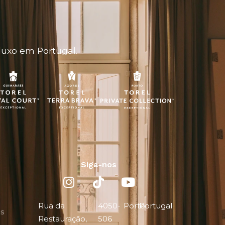
luxo em Portugal.
Siga-nos
Rua da
4050-
Porto
Portugal
es
Restauração,
506