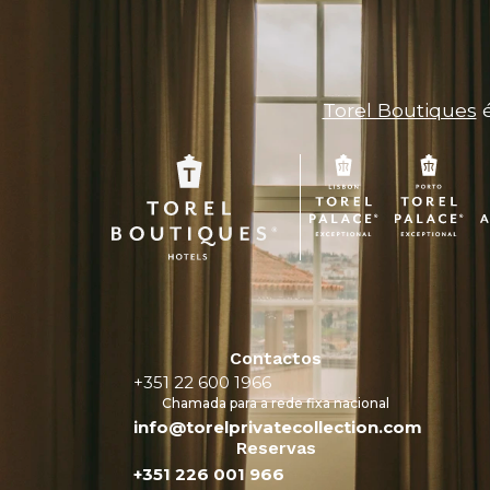
Torel Boutiques
é
Contactos
+351 22 600 1966
Chamada para a rede fixa nacional
info@torelprivatecollection.com
Reservas
+351 226 001 966